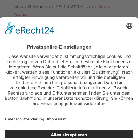
News-Beitrag vom 29.10.2017 ·
zum News-
Archiv
EINE ABTEILUNG DES
DJK-SV MIRSKOFEN E.V.
MIT FREUNDLICHER UNTERSTÜTZUNG
UNSERER PARTNER-SPORTVEREINE
LOGIN-BEREICH FÜR MITGLIEDER
·
KONTAKT