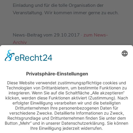
Einladung und für die tolle Organisation der
Veranstaltung. Wir kommen immer gerne zu euch.
News-Beitrag vom 29.10.2017 ·
zum News-
Archiv
EINE ABTEILUNG DES
DJK-SV MIRSKOFEN E.V.
MIT FREUNDLICHER UNTERSTÜTZUNG
UNSERER PARTNER-SPORTVEREINE