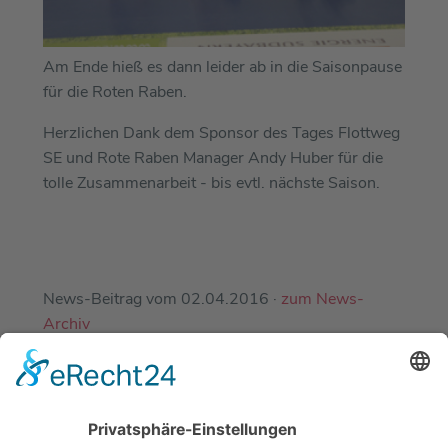
Am Ende hieß es dann leider ab in die Saisonpause
für die Roten Raben.
Herzlichen Dank dem Sponsor des Tages Flottweg
SE und Rote Raben Manager Andy Huber für die
tolle Zusammenarbeit - bis evtl. nächste Saison.
News-Beitrag vom 02.04.2016 ·
zum News-
Archiv