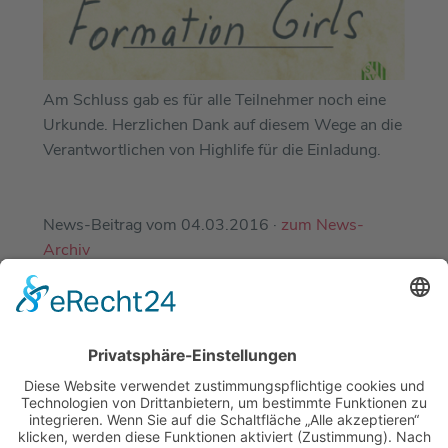
Am Schluss gab es für alle Teilnehmer noch eine
Urkunde. Herzlichen Dank auf diesem Wege an die
Verantwortlichen von Highlife für die Einladung.
News-Beitrag vom 04.03.2016 ·
zum News-
Archiv
EINE ABTEILUNG DES
DJK-SV MIRSKOFEN E.V.