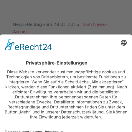
News-Beitrag vom 28.01.2015 ·
zum News-
Archiv
EINE ABTEILUNG DES
DJK-SV MIRSKOFEN E.V.
MIT FREUNDLICHER UNTERSTÜTZUNG
UNSERER PARTNER-SPORTVEREINE