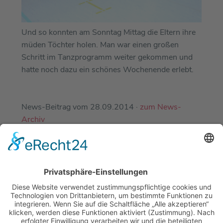
Und so konnten am Sonntag Mittag die Eltern ihre
müden Töchter holen. Man war einen großen
Schritt im Tanzprogramm weiter gekommen und
hatte noch dazu ein schönes Wochenende erlebt.
News-Beitrag vom 28.09.2014 ·
zum News-
Archiv
EINE ABTEILUNG DES
DJK-SV MIRSKOFEN E.V.