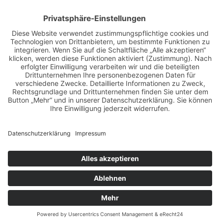
EINE ABTEILUNG DES
DJK-SV MIRSKOFEN E.V.
MIT FREUNDLICHER UNTERSTÜTZUNG
UNSERER PARTNER-SPORTVEREINE
LOGIN-BEREICH FÜR MITGLIEDER
·
KONTAKT
DOWNLOADS
·
IMPRESSUM
·
DATENSCHUTZ