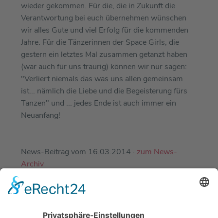
wieder gekommen. Für die, die in Zukunft die
Verantwortung bei euch übernehmen wünschen
wir alles Gute und viel Erfolg für die kommenden
Jahre. Für die Tänzerinnen der Space Girls, die
gestern ein letztes Mal zusammen getanzt haben
(war auch für uns traurig) können wir nur sagen:
"Verliert niemals das was uns allen gemeinsam
ist... nämlich die Liebe und die Begeisterung fürs
Tanzen" und ... jedes Ende ist auch immer ein
Neuanfang!
News-Beitrag vom 16.03.2014 ·
zum News-
Archiv