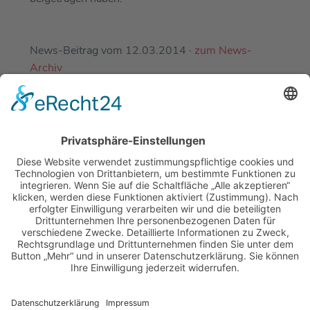
News-Beitrag vom 12.03.2014 ·
zum News-
Archiv
EINE ABTEILUNG DES
DJK-SV MIRSKOFEN E.V.
MIT FREUNDLICHER UNTERSTÜTZUNG
UNSERER PARTNER-SPORTVEREINE