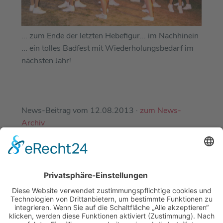
... zum Ende der letzten Hebefigur... im Nachhinein
... ein tolles Badfest mit Wiederholungsbedarf im
nächsten Jahr!
News-Beitrag vom 12.08.2013 ·
zum News-
Archiv
EINE ABTEILUNG DES
DJK-SV MIRSKOFEN E.V.