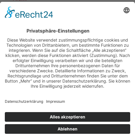
EINE ABTEILUNG DES
DJK-SV MIRSKOFEN E.V.
MIT FREUNDLICHER UNTERSTÜTZUNG
UNSERER PARTNER-SPORTVEREINE
LOGIN-BEREICH FÜR MITGLIEDER
·
KONTAKT
DOWNLOADS
·
IMPRESSUM
·
DATENSCHUTZ