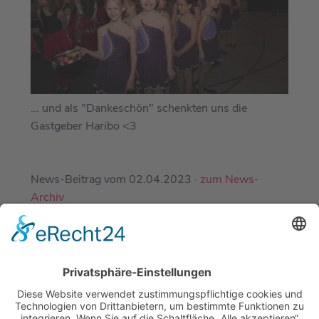
... und als "Dankeschön" schenkten uns die
Gastgeber Haribo <3
News-Beitrag vom 02.04.2023 ·
zum News-
Archiv
EINE ABTEILUNG DES
DJK-SV MIRSKOFEN E.V.