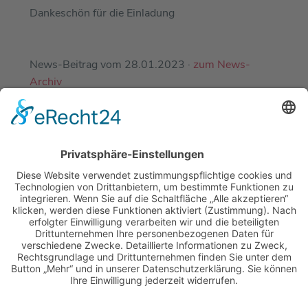
Dankeschön für die Einladung
News-Beitrag vom 28.01.2023 ·
zum News-
Archiv
EINE ABTEILUNG DES
DJK-SV MIRSKOFEN E.V.
MIT FREUNDLICHER UNTERSTÜTZUNG
UNSERER PARTNER-SPORTVEREINE