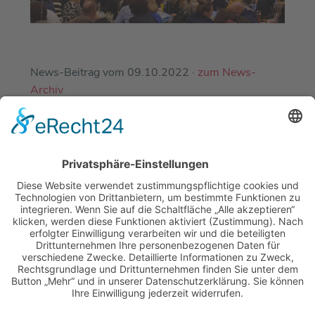
News-Beitrag vom 09.10.2022 ·
zum News-
Archiv
EINE ABTEILUNG DES
DJK-SV MIRSKOFEN E.V.
MIT FREUNDLICHER UNTERSTÜTZUNG
UNSERER PARTNER-SPORTVEREINE