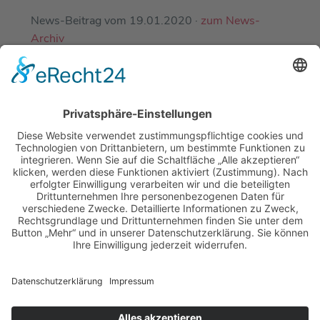
News-Beitrag vom 19.01.2020 ·
zum News-
Archiv
EINE ABTEILUNG DES
DJK-SV MIRSKOFEN E.V.
MIT FREUNDLICHER UNTERSTÜTZUNG
UNSERER PARTNER-SPORTVEREINE