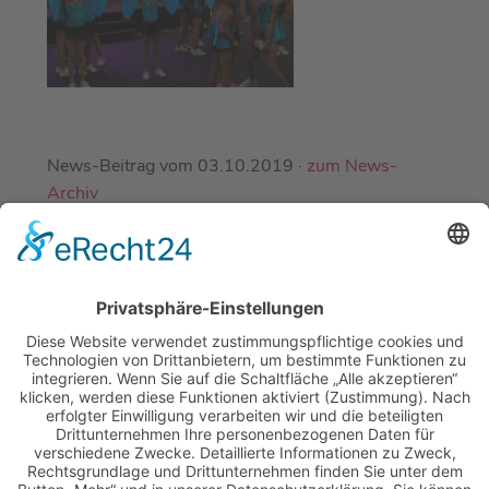
News-Beitrag vom 03.10.2019 ·
zum News-
Archiv
EINE ABTEILUNG DES
DJK-SV MIRSKOFEN E.V.
MIT FREUNDLICHER UNTERSTÜTZUNG