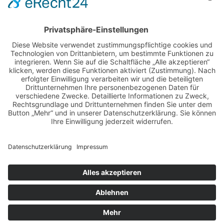
EINE ABTEILUNG DES
DJK-SV MIRSKOFEN E.V.
MIT FREUNDLICHER UNTERSTÜTZUNG
UNSERER PARTNER-SPORTVEREINE
LOGIN-BEREICH FÜR MITGLIEDER
·
KONTAKT
DOWNLOADS
·
IMPRESSUM
·
DATENSCHUTZ