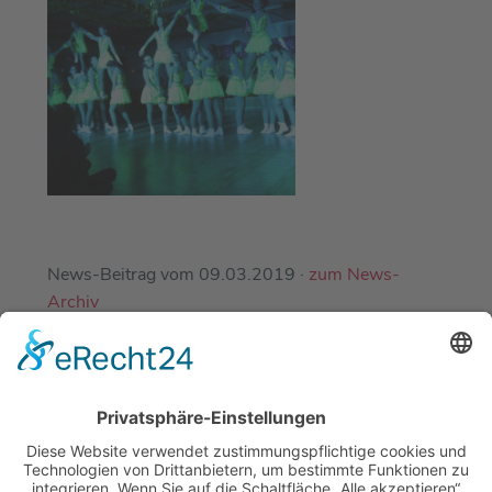
News-Beitrag vom 09.03.2019 ·
zum News-
Archiv
EINE ABTEILUNG DES
DJK-SV MIRSKOFEN E.V.