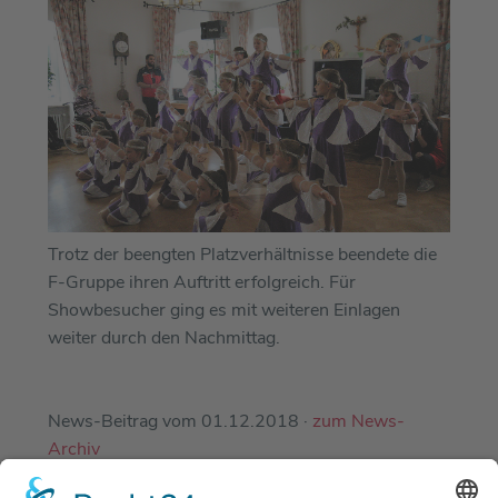
Trotz der beengten Platzverhältnisse beendete die
F-Gruppe ihren Auftritt erfolgreich. Für
Showbesucher ging es mit weiteren Einlagen
weiter durch den Nachmittag.
News-Beitrag vom 01.12.2018 ·
zum News-
Archiv