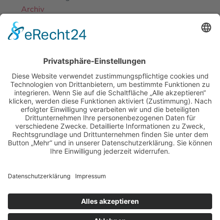
Archiv
EINE ABTEILUNG DES
DJK-SV MIRSKOFEN E.V.
MIT FREUNDLICHER UNTERSTÜTZUNG
UNSERER PARTNER-SPORTVEREINE
LOGIN-BEREICH FÜR MITGLIEDER
·
KONTAKT
DOWNLOADS
·
IMPRESSUM
·
DATENSCHUTZ