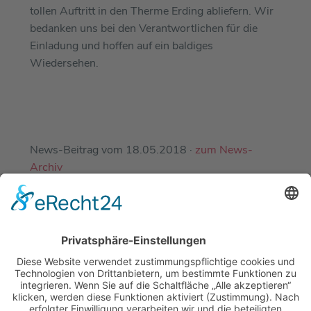
tollen Auftritt in den Therme Erding abliefern. Wir
bedanken uns bei den Verantwortlichen für die
Einladung und hoffen auf ein baldiges
Wiedersehen.
News-Beitrag vom 18.05.2018 ·
zum News-
Archiv
EINE ABTEILUNG DES
DJK-SV MIRSKOFEN E.V.